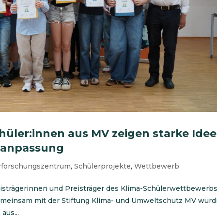
chüler:innen aus MV zeigen starke Ide
maanpassung
rforschungszentrum
,
Schülerprojekte
,
Wettbewerb
eisträgerinnen und Preisträger des Klima-Schülerwettbewerb
Gemeinsam mit der Stiftung Klima- und Umweltschutz MV würd
aus...