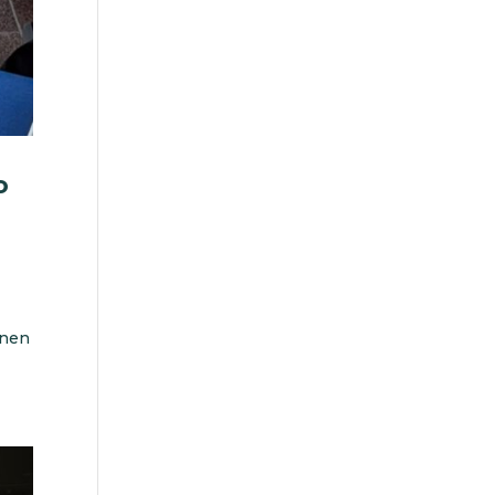
o
enen