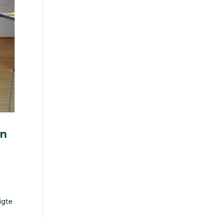
en
s
igte