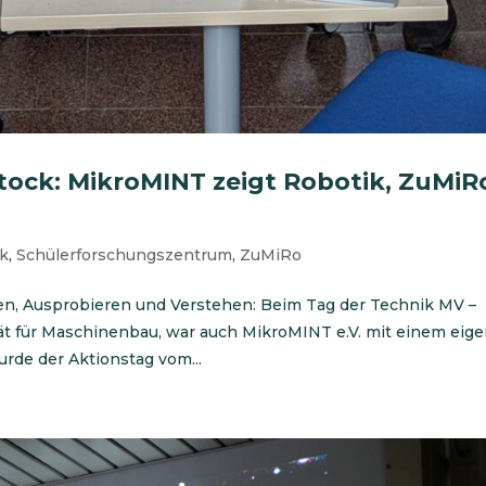
tock: MikroMINT zeigt Robotik, ZuMiR
ik
,
Schülerforschungszentrum
,
ZuMiRo
en, Ausprobieren und Verstehen: Beim Tag der Technik MV –
tät für Maschinenbau, war auch MikroMINT e.V. mit einem eig
rde der Aktionstag vom...