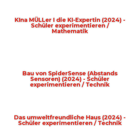
KIna MÜLLer I die KI-Expertin (2024) -
Schüler experimentieren /
Mathematik
Bau von SpiderSense (Abstands
Sensoren) (2024) - Schüler
experimentieren / Technik
Das umweltfreundliche Haus (2024) -
Schüler experimentieren / Technik