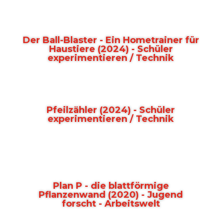
Der Ball-Blaster - Ein Hometrainer für
Haustiere (2024) - Schüler
experimentieren / Technik
Pfeilzähler (2024) - Schüler
experimentieren / Technik
Plan P - die blattförmige
Pflanzenwand (2020) - Jugend
forscht - Arbeitswelt