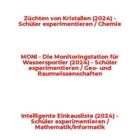
Züchten von Kristallen (2024) -
Schüler experimentieren / Chemie
MONI - Die Monitoringstation für
Wassersportler (2024) - Schüler
experimentieren / Geo- und
Raumwissenschaften
Intelligente Einkausliste (2024) -
Schüler experimentieren /
Mathematik/Informatik