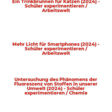
Ein Trinkbrunnen für Katzen (2024) -
Schüler experimentieren /
Arbeitswelt
Mehr Licht für Smartphones (2024) -
Schüler experimentieren /
Arbeitswelt
Untersuchung des Phänomens der
Fluoreszenz von Stoffen in unserer
Umwelt (2024) - Schüler
experimentieren / Chemie