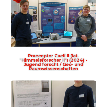
Praeceptor Caeli II (lat.
"Himmelsforscher II") (2024) -
Jugend forscht / Geo- und
Raumwissenschaften