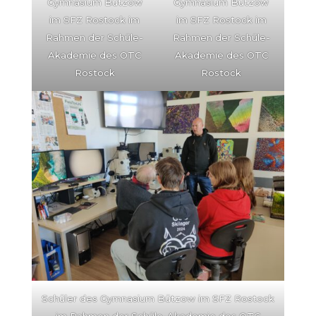
Gymnasium Bützow
Gymnasium Bützow
im SFZ Rostock im
im SFZ Rostock im
Rahmen der Schüle-
Rahmen der Schüle-
Akademie des OTC
Akademie des OTC
Rostock
Rostock
Schüler des Gymnasium Bützow im SFZ Rostock
im Rahmen der Schüle-Akademie des OTC