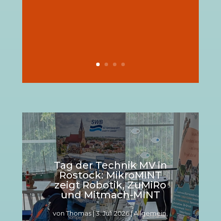
Tag der Technik MV in
Rostock: MikroMINT
zeigt Robotik, ZuMiRo
und Mitmach-MINT
von
Thomas
|
3. Juli 2026
|
Allgemein
,