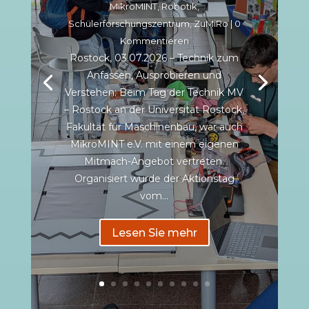
MikroMINT
,
Robotik
,
Schülerforschungszentrum
,
ZuMiRo
| 0
Kommentieren
Rostock, 03.07.2026 – Technik zum
Anfassen, Ausprobieren und
Verstehen: Beim Tag der Technik MV
– Rostock an der Universität Rostock,
Fakultät für Maschinenbau, war auch
MikroMINT e.V. mit einem eigenen
Mitmach-Angebot vertreten.
Organisiert wurde der Aktionstag
vom...
Lesen Sie mehr