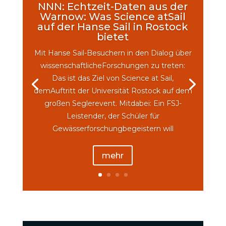
NNN: Echtzeit-Daten aus der
Warnow: Was Science atSail
auf der Hanse Sail in Rostock
bietet
Mit Hanse Sail-Besuchern in den Dialog über
wissenschaftlicheForschungen zu treten:
Das ist das Ziel von Science at Sail,
demAuftritt der Universität Rostock auf dem
großen Seglerevent. Mitdabei: Ein FSJ-
Leistender, der Schüler für
Gewässerforschungbegeistern will
mehr