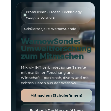
PromOcean • Ocean Technology
Campus Rostock
Schülerprojekt: WarnowSonde
WarnowSonde:
Umweltforschung
zum Mitmachen
MikroMINT verbindet junge Talente
mit maritimer Forschung und
Wirtschaft – praxisnah, divers und mit
echten Daten aus der Warnow.
Mitmachen (Schüler*innen)
Echtzeit-Dashboard öffnen