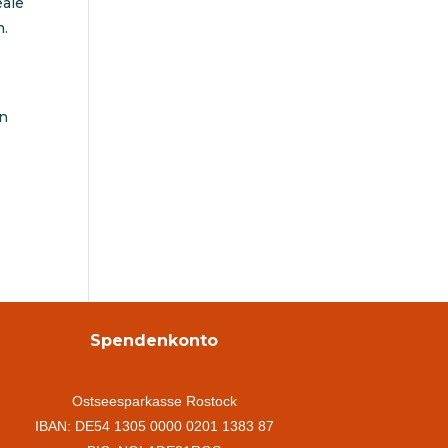
eale
n.
an
Spendenkonto
Ostseesparkasse Rostock
IBAN: DE54 1305 0000 0201 1383 87