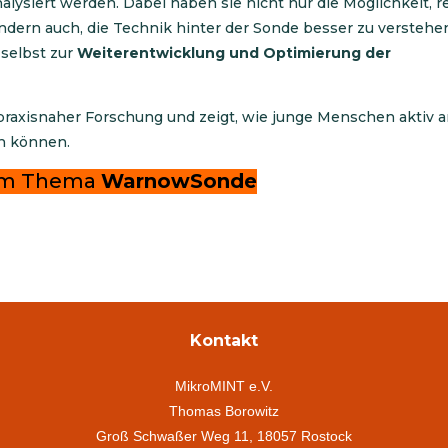
lysiert werden. Dabei haben sie nicht nur die Möglichkeit, r
ndern auch, die Technik hinter der Sonde besser zu verstehe
 selbst zur
Weiterentwicklung und Optimierung der
praxisnaher Forschung und zeigt, wie junge Menschen aktiv 
n können.
um Thema
WarnowSonde
Kontakt
MikroMINT e.V.
Thomas Borowitz
Groß Schwaßer Weg 11, 18057 Rostock