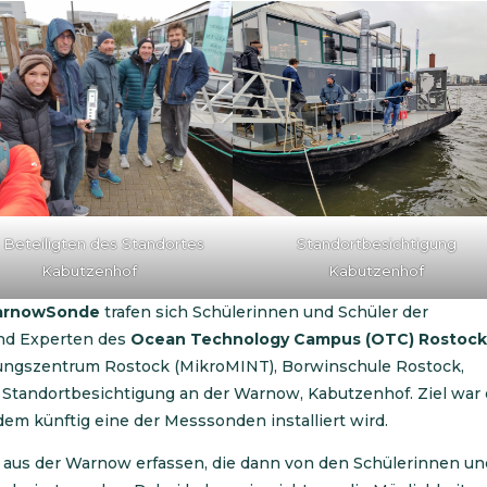
 Beteiligten des Standortes
Standortbesichtigung
Kabutzenhof
Kabutzenhof
rnowSonde
trafen sich Schülerinnen und Schüler der
nd Experten des
Ocean Technology Campus (OTC) Rostoc
hungszentrum Rostock (MikroMINT), Borwinschule Rostock,
r Standortbesichtigung an der Warnow, Kabutzenhof. Ziel war 
 dem künftig eine der Messsonden installiert wird.
n aus der Warnow erfassen, die dann von den Schülerinnen un