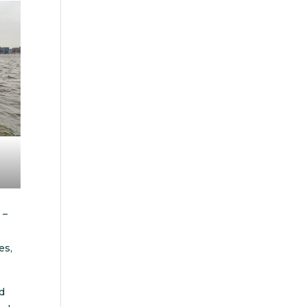
k
–
es,
d