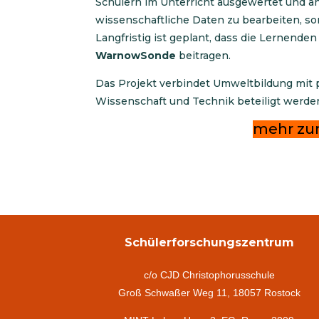
Schülern im Unterricht ausgewertet und ana
wissenschaftliche Daten zu bearbeiten, so
Langfristig ist geplant, dass die Lernenden
WarnowSonde
beitragen.
Das Projekt verbindet Umweltbildung mit 
Wissenschaft und Technik beteiligt werde
mehr z
Schülerforschungszentrum
c/o CJD Christophorusschule
Groß Schwaßer Weg 11, 18057 Rostock